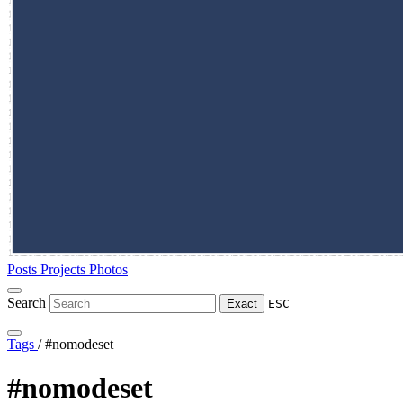
Posts
Projects
Photos
Search
Exact
ESC
Tags
/
#nomodeset
#nomodeset