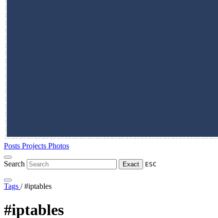
Posts
Projects
Photos
Search
Exact
ESC
Tags
/
#iptables
#iptables