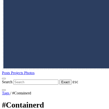
Posts
Projects
Photos
Search
Exact
ESC
Tags
/
#Containerd
#Containerd